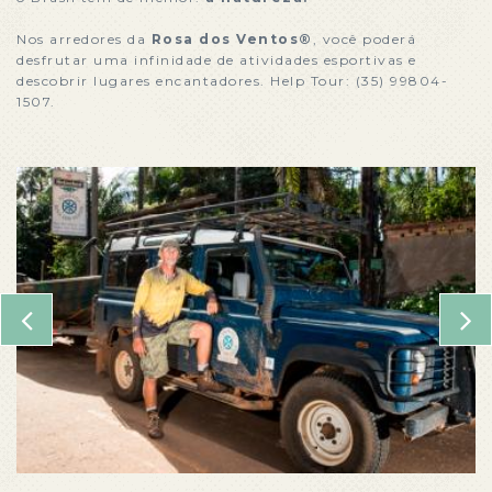
Nos arredores da
Rosa dos Ventos®
, você poderá
desfrutar uma infinidade de atividades esportivas e
descobrir lugares encantadores. Help Tour: (35) 99804-
1507.