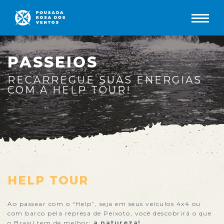
PASSEIOS
RECARREGUE SUAS ENERGIAS
COM A HELP TOUR!
HELP TOUR
Ao passear com o “Help”, seja em seus veículos 4x4 ou
com barco pela represa de Peixoto, você descobrirá o que
o Brasil tem de melhor:
a natureza!